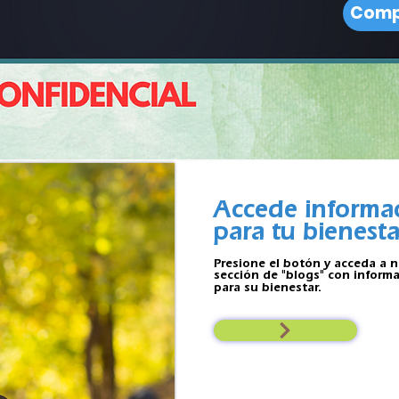
Compl
Accede Informaci
Para tu bienesta
Accede informa
para tu bienesta
Presione el botón y acceda a 
sección de "blogs" con inform
para su bienestar.