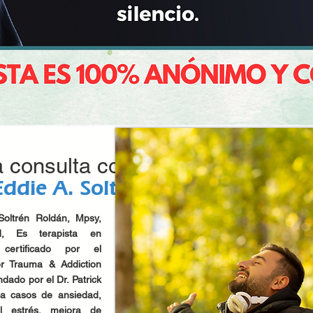
a consulta con el
Eddie A. Soltrén Roldán
Soltrén Roldán, Mpsy,
, Es terapista en
 certificado por el
 for Trauma & Addiction
ndado por el Dr. Patrick
ja casos de ansiedad,
l estrés, mejora de