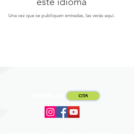
este idioma
Una vez que se publiquen entradas, las verás aquí.
SEPARA TU
CITA
Reverdece © 2023 Derechos Reservados - Creado por Nikōru Marketing