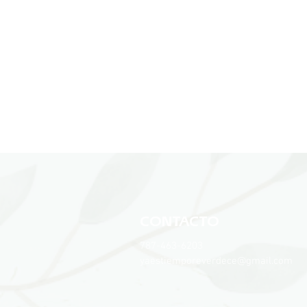
CONTACTO
787-463-6203
yaestiemporeverdece@gmail.com